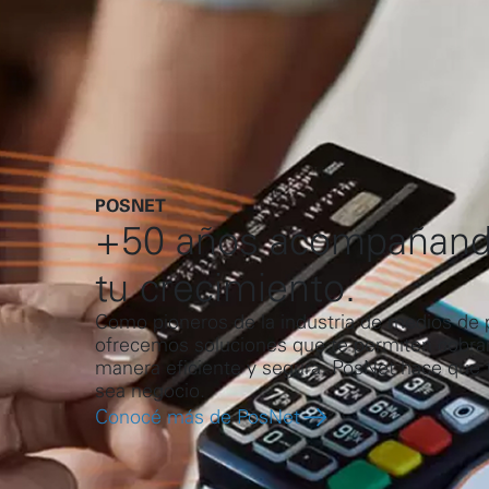
POSNET
+50 años acompañan
tu crecimiento.
Como pioneros de la industria de medios de 
ofrecemos soluciones que te permiten cobra
manera eficiente y segura. PosNet hace que 
sea negocio.
Conocé más de PosNet