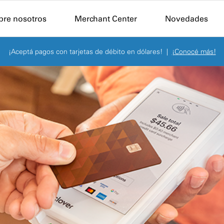
Skip to Main Content
bre nosotros
Merchant Center
Novedades
¡Aceptá propinas digitales!
|
¡Más info!