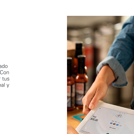
lado
 Con
r tus
al y