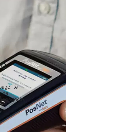
do
pago, te
r de
tu negocio,